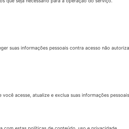
s que seja necessário para a operação do serviço.
er suas informações pessoais contra acesso não autorizad
e você acesse, atualize e exclua suas informações pessoai
a com estas políticas de conteúdo, uso e privacidade.